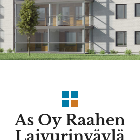
As Oy Raahen
Laivurinväylä