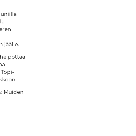
uniilla
la
meren
 jäälle.
 helpottaa
laa
 Topi-
rkkoon.
y. Muiden