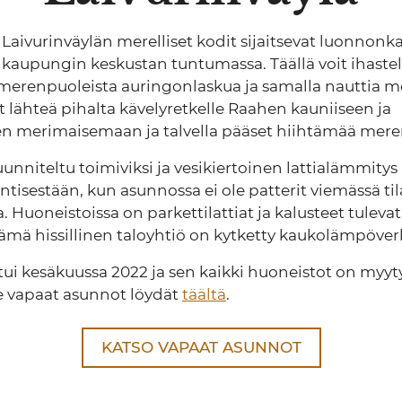
Laivurinväylän merelliset kodit sijaitsevat luonnonka
n kaupungin keskustan tuntumassa. Täällä voit ihastel
merenpuoleista auringonlaskua ja samalla nauttia 
t lähteä pihalta kävelyretkelle Raahen kauniiseen ja
en merimaisemaan ja talvella pääset hiihtämää meren
unniteltu toimiviksi ja vesikiertoinen lattialämmitys
ntisestään, kun asunnossa ei ole patterit viemässä ti
. Huoneistoissa on parkettilattiat ja kalusteet tulevat
 Tämä hissillinen taloyhtiö on kytketty kaukolämpöve
ui kesäkuussa 2022 ja sen kaikki huoneistot on myyt
vapaat asunnot löydät
täältä
.
KATSO VAPAAT ASUNNOT