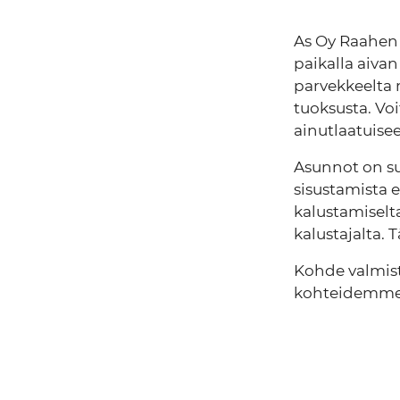
As Oy Raahen 
paikalla aiva
parvekkeelta 
tuoksusta. Voi
ainutlaatuise
Asunnot on su
sisustamista e
kalustamiselta
kalustajalta.
Kohde valmist
kohteidemme 