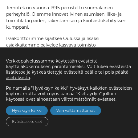
Temotek on vuonna 1995 perustettu suomalainen
perheyhtiö. Olemme innovatiivinen asumisen, liike- ja
toimitilatarpeiden, rakentamisen ja kiinteistökehityksen
kumppani.
Pääkonttorimme sijaitsee Oulussa ja lisäksi
asiakkaitamme palvelee kasvava toimisto
pääkaupunkiseudulla. Yhteensä työllistämme noin 100
osaavaa ammattilaista. Rakennamme Helsingin ja
Verkkopalvelussamme käytetään evästeitä
Rovaniemen välillä ja olemme toteuttaneet kohteita niin
käyttäjäkokemuksen parantamiseksi. Voit lukea evästeistä
suurimmissa kaupungeissa kuin pienemmissä
lisätietoa ja kytkeä tiettyjä evästeitä päälle tai pois päältä
kunnissakin.
asetuksista
.
Painamalla "Hyväksyn kaikki" hyväksyt kaikkien evästeiden
Palveluitamme ovat:
käytön, mutta voit myös painaa "Kieltäydyn" jolloin
käytössä ovat ainoastaan välttämättömät evästeet.
Asuntorakentaminen
Rakentamispalvelut sisältäen: liike- ja toimitilat,
Hyväksyn kaikki
Vain välttämättömät
teollisuusrakentaminen, hyvinvointi- ja
hoivarakentaminen (mm. liikuntapaikat, päiväkodit,
Evästeasetukset
koulut, hoivakodit, palvelukodit, monitoimitilat)
Etusivu
Asunnot
Valikko
Yhteystiedot
Hae
Täydennysrakentaminen ja laajennukset