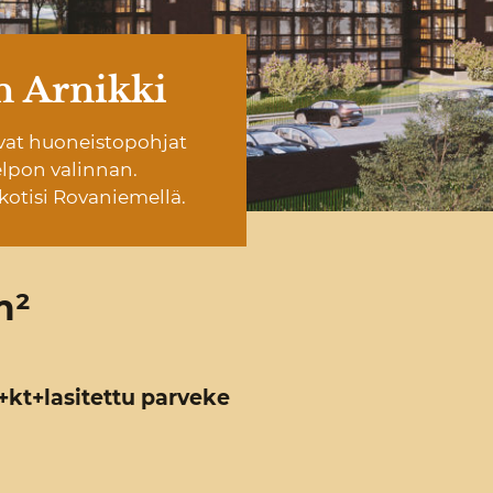
n Arnikki
mivat huoneistopohjat
elpon valinnan.
kotisi Rovaniemellä.
m²
h+kt+lasitettu parveke