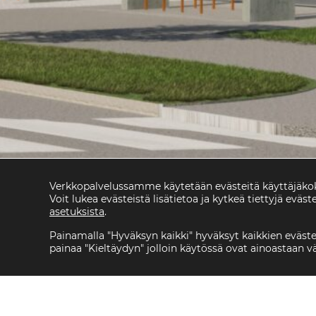
Verkkopalvelussamme käytetään evästeitä käyttäjäk
Voit lukea evästeistä lisätietoa ja kytkeä tiettyjä eväste
asetuksista
.
Painamalla "Hyväksyn kaikki" hyväksyt kaikkien eväst
painaa "Kieltäydyn" jolloin käytössä ovat ainoastaan 
Ajankohtaista
»
Henkilöstö­tyytyväisyys­kysel