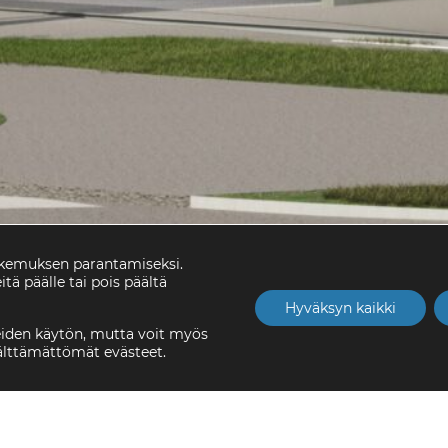
okemuksen parantamiseksi.
itä päälle tai pois päältä
Hyväksyn kaikki
eiden käytön, mutta voit myös
välttämättömät evästeet.
y 2019