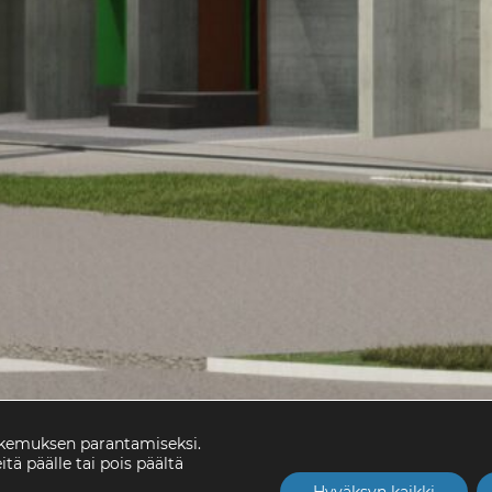
okemuksen parantamiseksi.
itä päälle tai pois päältä