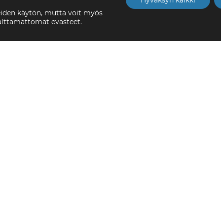
Hyväksyn kaikki
eiden käytön, mutta voit myös
välttämättömät evästeet.
 Uutta Vuotta 2020!
V
 ja Rakentavaa
 2020!