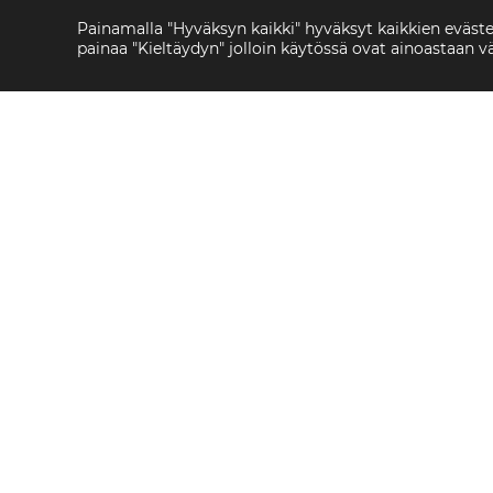
Painamalla "Hyväksyn kaikki" hyväksyt kaikkien eväst
painaa "Kieltäydyn" jolloin käytössä ovat ainoastaan 
Ajankohtaista
»
Hyvää Joulua ja Rakentavaa
Hyvää Joulua
Uutta Vuotta
20.12.2019
Ajankohtaista