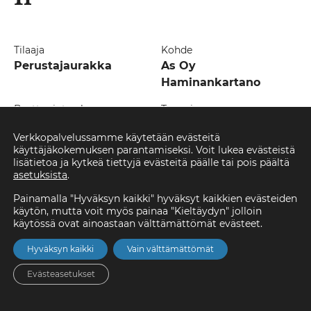
Tilaaja
Kohde
Perustajaurakka
As Oy
Haminankartano
Bruttopinta-ala
Tyyppi
1 690 m²
Uudisrakennus,
Verkkopalvelussamme käytetään evästeitä
asuminen
käyttäjäkokemuksen parantamiseksi. Voit lukea evästeistä
lisätietoa ja kytkeä tiettyjä evästeitä päälle tai pois päältä
Vuosi
asetuksista
.
2020
Painamalla "Hyväksyn kaikki" hyväksyt kaikkien evästeiden
käytön, mutta voit myös painaa "Kieltäydyn" jolloin
As Oy Iin Haminankartano sijaitsee Iin Haminassa,
käytössä ovat ainoastaan välttämättömät evästeet.
jokivarren rauhaisalla paikalla. Parvekkeelta avautuvat
Hyväksyn kaikki
Vain välttämättömät
upeat jokimaisemat Iijokisuistoon ja ulkona voi ihastella
Iin Haminan historiallisia puitteita tai levähtää
Evästeasetukset
jokirannassa. Keskustan palvelut löytyvät
kävelyetäisyydeltä hyvine kulkuyhteyksineen Ouluun ja
Etusivu
Asunnot
Valikko
Yhteystiedot
Hae
Kemiin päin.