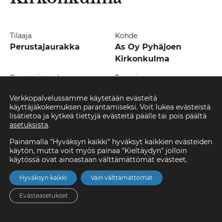
Tilaaja
Kohde
Perustajaurakka
As Oy Pyhäjoen
Kirkonkulma
Bruttopinta-ala
Tyyppi
1 162 m²
Uudisrakennus,
Verkkopalvelussamme käytetään evästeitä
asuminen
käyttäjäkokemuksen parantamiseksi. Voit lukea evästeistä
lisätietoa ja kytkeä tiettyjä evästeitä päälle tai pois päältä
Vuosi
asetuksista
.
2016
Painamalla "Hyväksyn kaikki" hyväksyt kaikkien evästeiden
käytön, mutta voit myös painaa "Kieltäydyn" jolloin
käytössä ovat ainoastaan välttämättömät evästeet.
Hyväksyn kaikki
Vain välttämättömät
Evästeasetukset
Etusivu
Asunnot
Valikko
Yhteystiedot
Hae