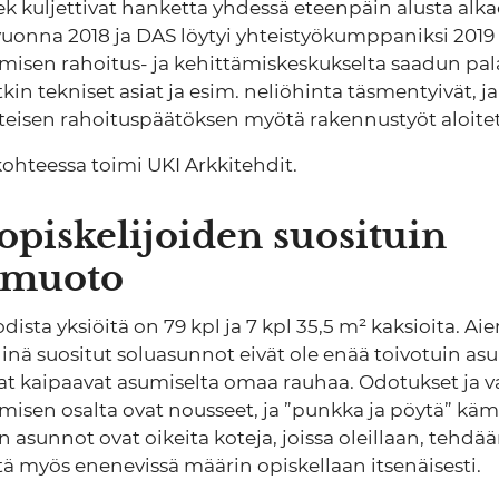
k kuljettivat hanketta yhdessä eteenpäin alusta alk
 vuonna 2018 ja DAS löytyi yhteistyökumppaniksi 2019 
umisen rahoitus- ja kehittämiskeskukselta saadun pa
tkin tekniset asiat ja esim. neliöhinta täsmentyivät, j
isen rahoituspäätöksen myötä rakennustyöt aloitett
kohteessa toimi UKI Arkkitehdit.
opiskelijoiden suosituin
smuoto
ista yksiöitä on 79 kpl ja 7 kpl 35,5 m² kaksioita. A
ä suositut soluasunnot eivät ole enää toivotuin a
jat kaipaavat asumiselta omaa rauhaa. Odotukset ja 
umisen osalta ovat nousseet, ja ”punkka ja pöytä” käm
an asunnot ovat oikeita koteja, joissa oleillaan, tehdä
 myös enenevissä määrin opiskellaan itsenäisesti.