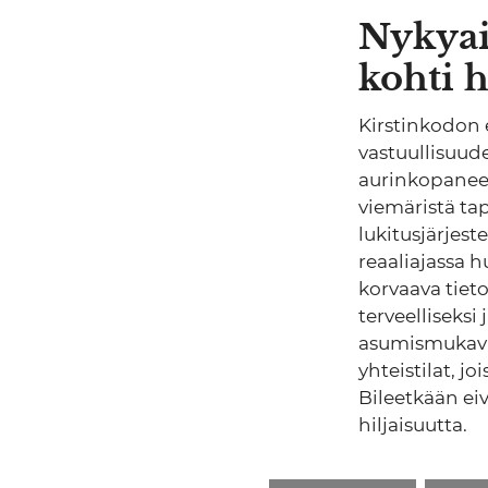
Nykyaik
kohti h
Kirstinkodon
vastuullisuude
aurinkopaneel
viemäristä t
lukitusjärjes
reaaliajassa 
korvaava tiet
terveelliseksi
asumismukavuu
yhteistilat, jo
Bileetkään eiv
hiljaisuutta.