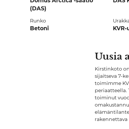
Domus Arctica -säätiö
DAS K
(DAS)
Runko
Urakk
Betoni
KVR-
Uusia a
Kirstinkoto o
sijaitseva 7-k
toimimme KVR-
periaatteella.
toiminut vuod
omakustannuspe
elämäntilante
rakennettava 