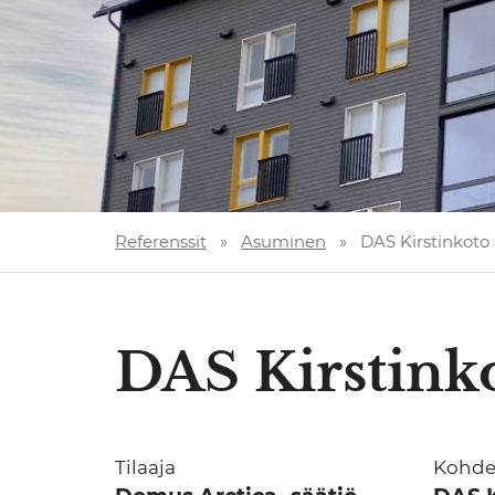
Referenssit
»
Asuminen
»
DAS Kirstinkoto
DAS Kirstink
Tilaaja
Kohd