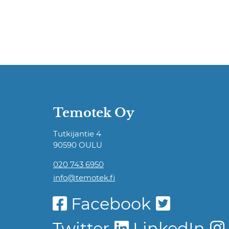
Temotek Oy
Tutkijantie 4
90590 OULU
020 743 6950
info@temotek.fi
Facebook
Twitter
LinkedIn