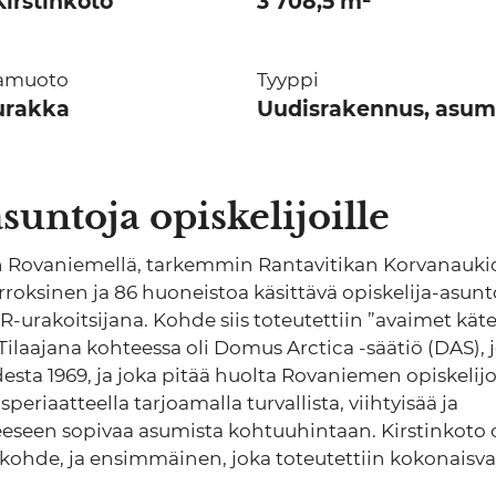
irstinkoto
3 708,5 m²
amuoto
Tyyppi
urakka
Uudisrakennus, asum
suntoja opiskelijoille
n Rovaniemellä, tarkemmin Rantavitikan Korvanauki
erroksinen ja 86 huoneistoa käsittävä opiskelija-asun
urakoitsijana. Kohde siis toteutettiin ”avaimet käte
 Tilaajana kohteessa oli Domus Arctica -säätiö (DAS), 
esta 1969, ja joka pitää huolta Rovaniemen opiskelijo
riaatteella tarjoamalla turvallista, viihtyisää ja
eseen sopivaa asumista kohtuuhintaan. Kirstinkoto o
kohde, ja ensimmäinen, joka toteutettiin kokonaisva