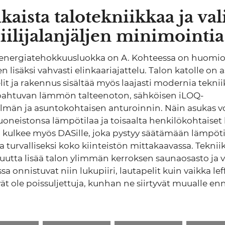
aista talotekniikkaa ja val
iilijalanjäljen minimointia
 energiatehokkuusluokka on A. Kohteessa on huomio
n lisäksi vahvasti elinkaariajattelu. Talon katolle on
it ja rakennus sisältää myös laajasti modernia teknii
apahtuvan lämmön talteenoton, sähköisen iLOQ-
telmän ja asuntokohtaisen anturoinnin. Näin asukas v
huoneistonsa lämpötilaa ja toisaalta henkilökohtaise
o kulkee myös DASille, joka pystyy säätämään lämpöti
 ja turvalliseksi koko kiinteistön mittakaavassa. Tekniik
tta lisää talon ylimmän kerroksen saunaosasto ja v
issa onnistuvat niin lukupiiri, lautapelit kuin vaikka lef
ät ole poissuljettuja, kunhan ne siirtyvät muualle en