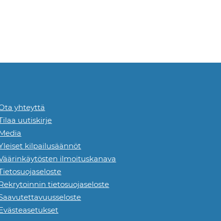
Ota yhteyttä
Tilaa uutiskirje
Media
Yleiset kilpailusäännöt
Väärinkäytösten ilmoituskanava
Tietosuojaseloste
Rekrytoinnin tietosuojaseloste
Saavutettavuusseloste
Evästeasetukset