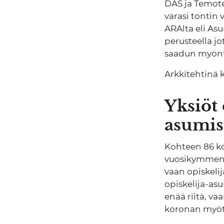
DAS ja Temote
varasi tontin
ARAlta eli As
perusteella jo
saadun myönte
Arkkitehtinä 
Yksiöt 
asumi
Kohteen 86 kod
vuosikymmenin
vaan opiskeli
opiskelija-as
enää riitä, va
koronan myötä