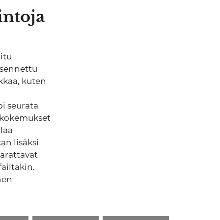
intoja
itu
 asennettu
kkaa, kuten
oi seurata
t kokemukset
laa
an lisäksi
arattavat
failtakin.
nen