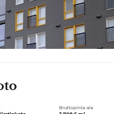
oto
e
Bruttopinta-ala