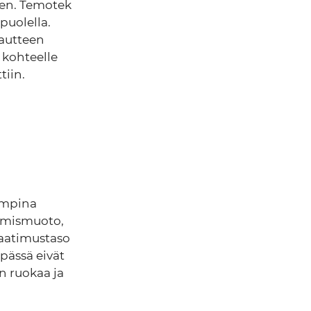
aen. Temotek
puolella.
lautteen
a kohteelle
iin.
iempina
sumismuoto,
vaatimustaso
pässä eivät
än ruokaa ja