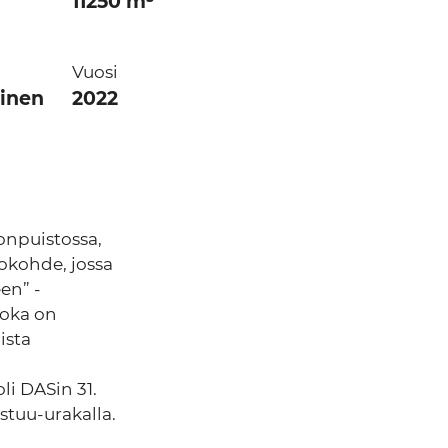
11250 m³
Vuosi
inen
2022
onpuistossa,
tokohde, jossa
en” -
joka on
ista
li DASin 31.
stuu-urakalla.