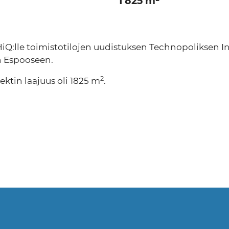
1 825 m²
Q:lle toimistotilojen uudistuksen Technopoliksen In
 Espooseen.
2
ektin laajuus oli 1825 m
.