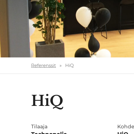
Referenssit
»
HiQ
HiQ
Tilaaja
Kohd