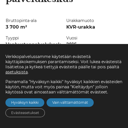
Bruttopinta-ala
Urakkamuoto
3 700 m²
KVR-urakka
Tyyppi
Vuosi
Vanhustenpalvelukesk
2016
us
Verkkopalvelussamme käytetään evästeitä
käyttäjäkokemuksen parantamiseksi. Voit lukea evästeistä
lisätietoa ja kytkeä tiettyjä evästeitä päälle tai pois päältä
Temotek rakensi Liminkaan vanhustenpalvelukeskuksen,
asetuksista
.
joka valmistui kesällä 2016. Palvelutalo sijaitsee aivan
Limingan keskustassa entisen kunnantalon paikalla ja sen
Painamalla "Hyväksyn kaikki" hyväksyt kaikkien evästeiden
muotokieli mukailee vanhaa kunnantaloa.
käytön, mutta voit myös painaa "Kieltäydyn" jolloin
Palveluntarjoajina hoivakodissa toimivat Limingan kunta
käytössä ovat ainoastaan välttämättömät evästeet.
ja ODL. Tiloissa on 30+30 hoitopaikkaa tehostettua
palveluasumista
Hyväksyn kaikki
Vain välttämättömät
2
Evästeasetukset
Temotek toteutti noin 3 700 m
:n hankkeen KVR-
urakkana.
Etusivu
Asunnot
Valikko
Yhteystiedot
Hae