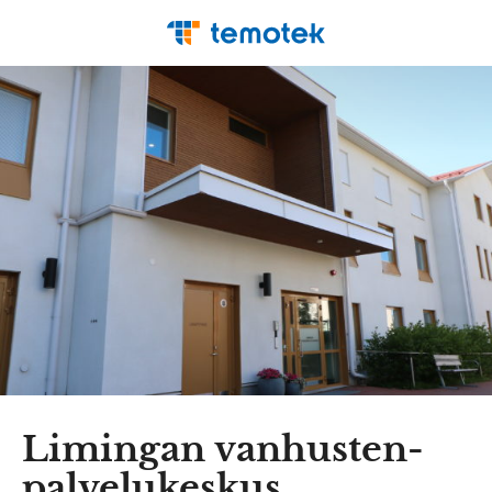
Limingan vanhusten­
palvelu­keskus