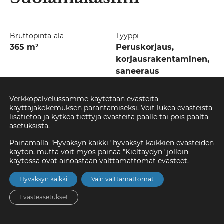
Bruttopinta-ala
Tyyppi
365 m²
Peruskorjaus,
korjausrakentaminen,
saneeraus
Vuosi
Verkkopalvelussamme käytetään evästeitä
2007
käyttäjäkokemuksen parantamiseksi. Voit lukea evästeistä
lisätietoa ja kytkeä tiettyjä evästeitä päälle tai pois päältä
asetuksista
.
Yli satavuotias Pikisaaressa sijaitseva Suolamakasiini
peruskorjattiin historiaa kunnioittaen opetus-, toimisto- ja
Painamalla "Hyväksyn kaikki" hyväksyt kaikkien evästeiden
myyntitiloiksi. Kyseessä on kulttuurihistoriallisesti arvokas
käytön, mutta voit myös painaa "Kieltäydyn" jolloin
vuonna 1900 rakennettu kiinteistö.
käytössä ovat ainoastaan välttämättömät evästeet.
Suolamakasiini on toiminut aikanaan Oulun villatehtaan
Hyväksyn kaikki
Vain välttämättömät
sarka- ja kemikaliovarastoa. Varastorakennuksessa oli niin
Evästeasetukset
ikään asuin- ja toimistotiloja. Ennen talvisotaa
kauppaneuvos Hyry kokosi villatehtaan varastot – muun
Etusivu
Asunnot
Valikko
Yhteystiedot
Hae
muassa suolamakasiiniksi kutsutun varaston – täyteen