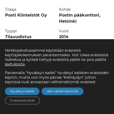
Tilaaja
Kohde
Posti Kiinteistöt Oy
Postin pääkonttori,
Helsinki
Tyyppi
Vuosi
Tilauudistus
2014
Verkkopalvelussamme käytetään evästeitä
Temotek Palvelut Oy rakensi Helsingissä Postin
käyttäjäkokemuksen parantamiseksi. Voit lukea evästeistä
pääkonttorin aulan, aulaneuvottelutilat, johdon
lisätietoa ja kytkeä tiettyjä evästeitä päälle tai pois päältä
neuvottelutilat, työ- ja asiakaspalvelutilat sekä kuntosalin
asetuksista
.
loppuvuodesta 2014.
Painamalla "Hyväksyn kaikki" hyväksyt kaikkien evästeiden
käytön, mutta voit myös painaa "Kieltäydyn" jolloin
käytössä ovat ainoastaan välttämättömät evästeet.
”Toimisto oli täydessä käytössä koko urakan
Hyväksyn kaikki
Vain välttämättömät
ajan ja aikataulu äärimmäisen tiukka. Lisäksi
suunnitelmat vaativat rakentajalta luovaa
Evästeasetukset
ongelman ratkaisua ja hyviä hermoja, sillä
moni asia oli jätetty työmaalla ratkottavaksi.
Etusivu
Asunnot
Valikko
Yhteystiedot
Hae