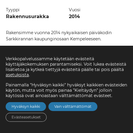
Tyyppi
Vuosi
Rakennusurakka
2014
Rakensimme vuonna 2014 nykyaikaisen päiväkodin
Sarkkirannan kaupunginosaan Kempeleeseen.
Verkkopalvelussamme käytetään evästeitä
käyttäjäkokemuksen parantamiseksi. Voit lukea evästeistä
lisätietoa ja kytkeä tiettyjä evästeitä päälle tai pois päältä
asetuksista
.
Painamalla "Hyväksyn kaikki" hyväksyt kaikkien evästeiden
käytön, mutta voit myös painaa "Kieltäydyn" jolloin
käytössä ovat ainoastaan välttämättömät evästeet.
Hyväksyn kaikki
Vain välttämättömät
Evästeasetukset
Etusivu
Asunnot
Valikko
Yhteystiedot
Hae