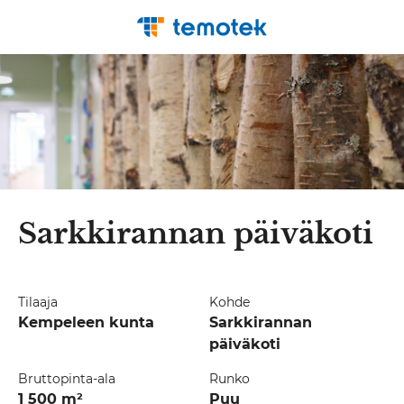
Sarkkirannan päiväkoti
Tilaaja
Kohde
Kempeleen kunta
Sarkkirannan
päiväkoti
Bruttopinta-ala
Runko
1 500 m²
Puu