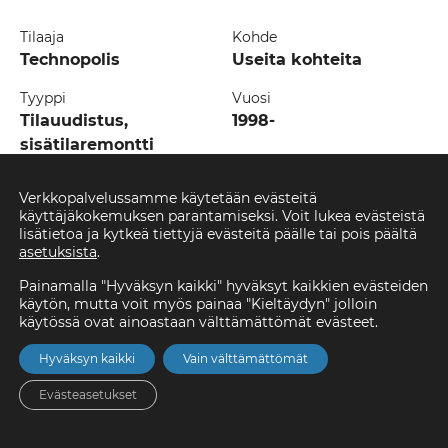
Tilaaja
Kohde
Technopolis
Useita kohteita
Tyyppi
Vuosi
Tilauudistus,
1998-
sisätilaremontti
Vuosia kestävää yhteistyötä
Verkkopalvelussamme käytetään evästeitä
käyttäjäkokemuksen parantamiseksi. Voit lukea evästeistä
lisätietoa ja kytkeä tiettyjä evästeitä päälle tai pois päältä
Olemme toimineet Technopoliksen kumppanina pitkään
asetuksista
.
ja toteuttaneet vuosien saatossa lukuisia tilauudistuksia.
Technopolikselle on tärkeää saada vuokralaisille hyvin
Painamalla "Hyväksyn kaikki" hyväksyt kaikkien evästeiden
palvelevat tilat, joissa asiakkaat viihtyvät pitkään. Usein
käytön, mutta voit myös painaa "Kieltäydyn" jolloin
käytössä ovat ainoastaan välttämättömät evästeet.
samoja tiloja on uudistettu useampaan otteeseen
asiakasyrityksen liiketoiminnan kehittyessä ja tarpeiden
Hyväksyn kaikki
Vain välttämättömät
muuttuessa.
Evästeasetukset
Etusivu
Asunnot
Valikko
Yhteystiedot
Hae
”Meillä on Temotek Palveluiden kanssa