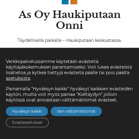
As Oy Haukiputaan
Onni
Täydellisellä paikalla – Haukiputaan keskustassa.
Verkkopalvelussamme käytetään evästeitä
käyttäjäkokemuksen parantamiseksi. Voit lukea evästeistä
lisätietoa ja kytkeä tiettyjä evästeitä päälle tai pois päältä
asetuksista
.
Painamalla "Hyväksyn kaikki" hyväksyt kaikkien evästeiden
käytön, mutta voit myös painaa "Kieltäydyn" jolloin
Viihtyisä koti keskeisellä
käytössä ovat ainoastaan välttämättömät evästeet.
paikalla
Hyväksyn kaikki
Vain välttämättömät
As Oy Haukiputaan Onnessa asut vaivattomasti uudessa,
Evästeasetukset
sinulle suunnitellussa kaupunkikodissa. Nelikerroksisessa
talossa on 14 huoneistoa 50,5m² kaksioista 71,5m²
Etusivu
Asunnot
Valikko
Yhteystiedot
Hae
kolmioihin ja ne kaikki on suunniteltu palvelemaan