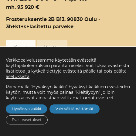
mh. 95 920 €
Frosteruksentie 2B B13, 90830 Oulu ·
3h+kt+s+lasitettu parveke
Kuvat
Kartta
Verkkopalvelussamme käytetään evästeitä
käyttäjäkokemuksen parantamiseksi. Voit lukea evästeistä
lisätietoa ja kytkeä tiettyjä evästeitä päälle tai pois päältä
asetuksista
.
Painamalla "Hyväksyn kaikki" hyväksyt kaikkien evästeiden
käytön, mutta voit myös painaa "Kieltäydyn" jolloin
käytössä ovat ainoastaan välttämättömät evästeet.
Velaton hinta
Koko
Huoneita
239 800 €
71,5 m²
3h+kt+s+lasitet
Hyväksyn kaikki
Vain välttämättömät
tu parveke
Evästeasetukset
Kerros
Valmistuminen
Kaupunki
4/4
31.10.2027
Oulu
Etusivu
Asunnot
Valikko
Yhteystiedot
Hae