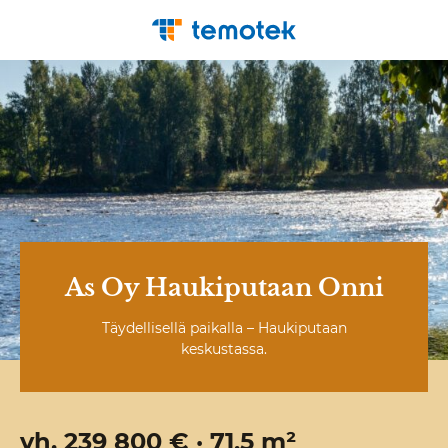
As Oy Haukiputaan Onni
Täydellisellä paikalla – Haukiputaan
keskustassa.
vh. 239 800 € · 71,5 m²