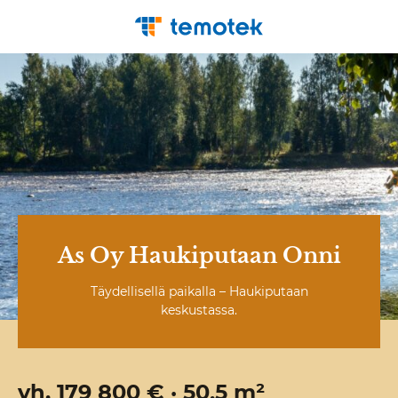
As Oy Haukiputaan Onni
Täydellisellä paikalla – Haukiputaan
keskustassa.
vh. 179 800 € · 50,5 m²