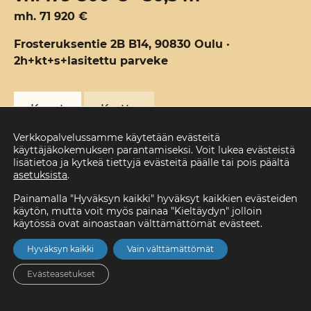
mh. 71 920 €
Frosteruksentie 2B B14, 90830 Oulu ·
2h+kt+s+lasitettu parveke
Kuvat
Kartta
Verkkopalvelussamme käytetään evästeitä
käyttäjäkokemuksen parantamiseksi. Voit lukea evästeistä
lisätietoa ja kytkeä tiettyjä evästeitä päälle tai pois päältä
asetuksista
.
Painamalla "Hyväksyn kaikki" hyväksyt kaikkien evästeiden
käytön, mutta voit myös painaa "Kieltäydyn" jolloin
käytössä ovat ainoastaan välttämättömät evästeet.
Velaton hinta
Koko
Huoneita
179 800 €
50,5 m²
2h+kt+s+lasitet
Hyväksyn kaikki
Vain välttämättömät
tu parveke
Evästeasetukset
Kerros
Valmistuminen
Kaupunki
4/4
31.10.2027
Oulu
Etusivu
Asunnot
Valikko
Yhteystiedot
Hae