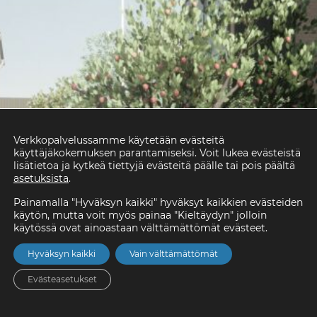
Verkkopalvelussamme käytetään evästeitä
käyttäjäkokemuksen parantamiseksi. Voit lukea evästeistä
lisätietoa ja kytkeä tiettyjä evästeitä päälle tai pois päältä
asetuksista
.
Painamalla "Hyväksyn kaikki" hyväksyt kaikkien evästeiden
käytön, mutta voit myös painaa "Kieltäydyn" jolloin
käytössä ovat ainoastaan välttämättömät evästeet.
Hyväksyn kaikki
Vain välttämättömät
Evästeasetukset
Etusivu
Asunnot
Valikko
Yhteystiedot
Hae