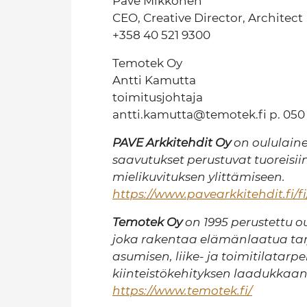
Pave Mikkonen
CEO, Creative Director, Architect
+358 40 521 9300
Temotek Oy
Antti Kamutta
toimitusjohtaja
antti.kamutta@temotek.fi p. 050
PAVE Arkkitehdit Oy
on oululaine
saavutukset perustuvat tuoreisii
mielikuvituksen ylittämiseen.
https://www.pavearkkitehdit.fi/fi
Temotek Oy
on 1995 perustettu o
joka rakentaa elämänlaatua tarjo
asumisen, liike- ja toimitilatar
kiinteistökehityksen laadukka
https://www.temotek.fi/