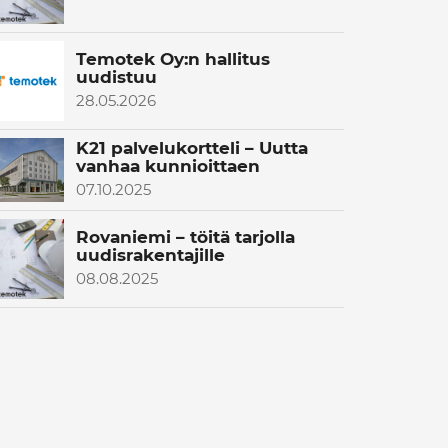
Temotek Oy:n hallitus
uudistuu
28.05.2026
K21 palvelukortteli – Uutta
vanhaa kunnioittaen
07.10.2025
Rovaniemi – töitä tarjolla
uudisrakentajille
08.08.2025