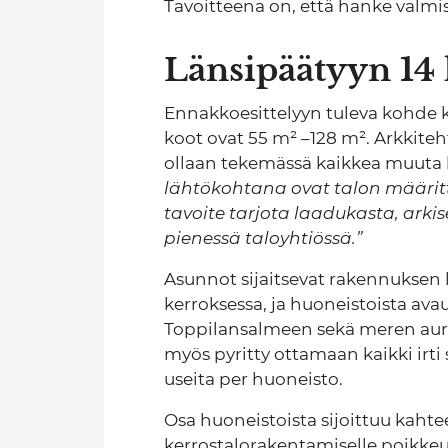
Tavoitteena on, että hanke val
Länsipäätyyn 14
Ennakkoesittelyyn tuleva kohde kä
koot ovat 55 m² –128 m². Arkkiteh
ollaan tekemässä kaikkea muuta k
lähtökohtana ovat talon määritt
tavoite tarjota laadukasta, arki
pienessä taloyhtiössä.”
Asunnot sijaitsevat rakennuksen l
kerroksessa, ja huoneistoista a
Toppilansalmeen sekä meren aur
myös pyritty ottamaan kaikki irti s
useita per huoneisto.
Osa huoneistoista sijoittuu kaht
kerrostalorakentamiselle poikkeuk