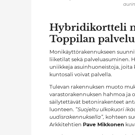
auri
Hybridikortteli 
Toppilan palvelu
Monikäyttörakennukseen suunnite
liiketilat sekä palveluasuminen. 
uniikkeja asuinhuoneistoja, joita 
kuntosali voivat palvella.
Tulevan rakennuksen muoto muka
varastorakennuksen hahmoa ja o
säilytettävät betonirakenteet ant
luonteen.
”Suojeltu ulkokuori ikä
uudisrakennuksella”,
kohteen suu
Arkkitehtien
Pave Mikkonen
kuv