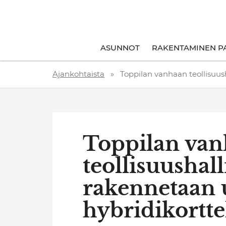
ASUNNOT
RAKENTAMINEN P
Ajankohtaista
»
Toppilan vanhaan teollisuush
Toppilan va
teollisuushall
rakennetaan 
hybridikortte