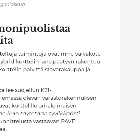
ngonlaskua
monipuolistaa
ita
ltuja toimintoja ovat mm. päiväkoti,
Hybridikorttelin länsipäätyyn rakentuu
korttelin päivittäistavarakauppa ja
ilee suojellun K21-
lemassa olevan varastorakennuksen
avat korttelille omaleimaisen
än kuin täytetään tyylikkäästi
nnittelusta vastaavan PAVE
aa.