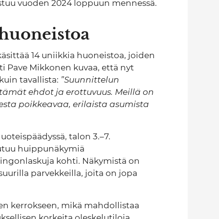
mistuu vuoden 2024 loppuun mennessä.
 huoneistoa
sittää 14 uniikkia huoneistoa, joiden
ti Pave Mikkonen kuvaa, että nyt
uin tavallista:
”Suunnittelun
ämät ehdot ja erottuvuus. Meillä on
sesta poikkeavaa, erilaista asumista
uoteispäädyssä, talon 3.–7.
vautuu huippunäkymiä
ingonlaskuja kohti. Näkymistä on
uurilla parvekkeilla, joita on jopa
een kerrokseen, mikä mahdollistaa
sellisen korkeita oleskelutiloja.