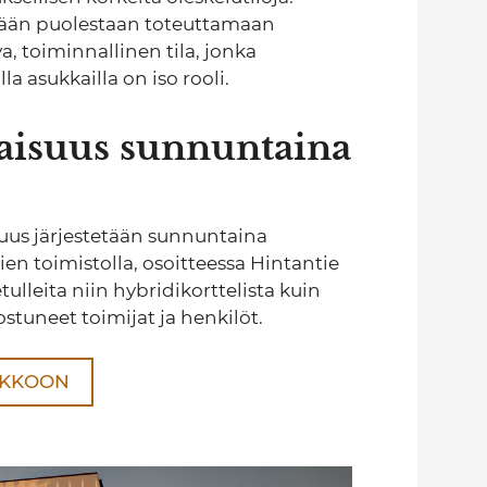
ytään puolestaan toteuttamaan
va, toiminnallinen tila, jonka
a asukkailla on iso rooli.
laisuus sunnuntaina
suus järjestetään sunnuntaina
ien toimistolla, osoitteessa Hintantie
tulleita niin hybridikorttelista kuin
stuneet toimijat ja henkilöt.
AKKOON