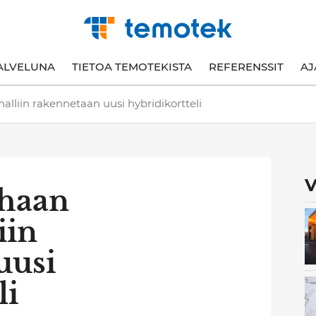
ALVELUNA
TIETOA TEMOTEKISTA
REFERENSSIT
AJ
alliin rakennetaan uusi hybridikortteli
V
nhaan
iin
uusi
li