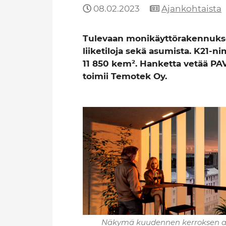
08.02.2023
Ajankohtaista
Tulevaan monikäyttörakennuksee
liiketiloja sekä asumista. K21-
11 850 kem². Hanketta vetää PAV
toimii Temotek Oy.
Näkymä kuudennen kerroksen as