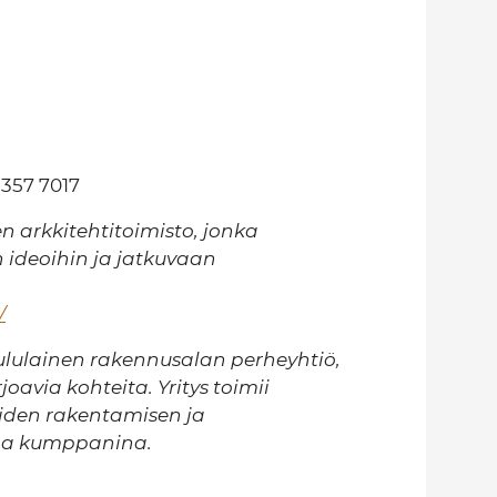
 357 7017
n arkkitehtitoimisto, jonka
n ideoihin ja jatkuvaan
/
ululainen rakennusalan perheyhtiö,
avia kohteita. Yritys toimii
peiden rakentamisen ja
ana kumppanina.