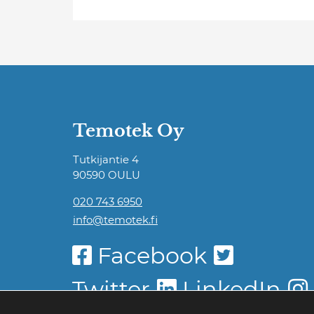
Temotek Oy
Tutkijantie 4
90590 OULU
020 743 6950
info@temotek.fi
Facebook
Twitter
LinkedIn