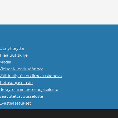
Ota yhteyttä
Tilaa uutiskirje
Media
Yleiset kilpailusäännöt
Väärinkäytösten ilmoituskanava
Tietosuojaseloste
Rekrytoinnin tietosuojaseloste
Saavutettavuusseloste
Evästeasetukset