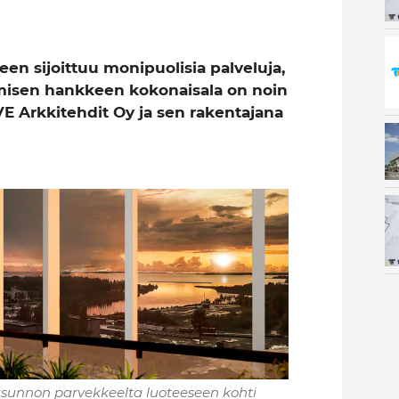
n sijoittuu monipuolisia palveluja,
nimisen hankkeen kokonaisala on noin
E Arkkitehdit Oy ja sen rakentajana
unnon parvekkeelta luoteeseen kohti