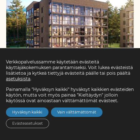
Verkkopalvelussamme käytetään evästeitä
käyttäjäkokemuksen parantamiseksi. Voit lukea evästeistä
lisätietoa ja kytkeä tiettyjä evästeitä päälle tai pois päältä
asetuksista
.
Asunto Oy Etelärinteen Arnikki
Painamalla "Hyväksyn kaikki" hyväksyt kaikkien evästeiden
– ennakkomarkkinoinnissa
käytön, mutta voit myös painaa "Kieltäydyn" jolloin
käytössä ovat ainoastaan välttämättömät evästeet.
Arnikki sijaitsee rinteessä vastapäätä Rovaniemen
Hyväksyn kaikki
Vain välttämättömät
rautatieasemaa, Siljonpuiston kainalossa. Arnikissa asut
vaivattomasti uudessa, sinulle suunnitellussa
Evästeasetukset
kaupunkikodissa. 47 huoneistoa on suunniteltu
täyttämään elämän eri vaiheiden vaatimukset ja niiden
Etusivu
Asunnot
Valikko
Yhteystiedot
Hae