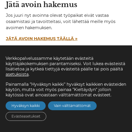
Jätä avoin hakemus
Jos juuri nyt avoinna olevat työpaikat eivät vastaa
osaamistasi ja tavoitteitasi, voit lähettää meille myös
avoimen hakemuksen.
JÄTÄ AVOIN HAKEMUS TÄÄLLÄ »
5 syytä tulla Temotekille
Verkkopalvelussamme käytetään evästeitä
käyttäjäkokemuksen parantamiseksi. Voit lukea evästeistä
1. Terveet arvot toiminnassa
lisätietoa ja kytkeä tiettyjä evästeitä päälle tai pois päältä
2. Reilu korvaus työstä
asetuksista
.
3. Kehity, kouluttaudu ja kasva
Painamalla "Hyväksyn kaikki" hyväksyt kaikkien evästeiden
4. Laaja työterveyshuolto
käytön, mutta voit myös painaa "Kieltäydyn" jolloin
5. Henkilöstöedut
käytössä ovat ainoastaan välttämättömät evästeet.
TUTUSTU »
Hyväksyn kaikki
Vain välttämättömät
Evästeasetukset
Etusivu
Asunnot
Valikko
Yhteystiedot
Hae